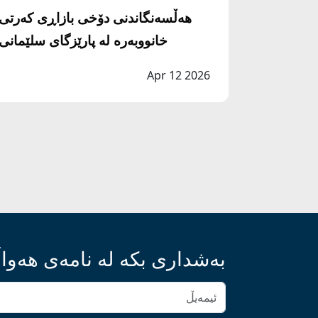
هەڵسەنگاندنی دۆخی بازاڕی کەرتی
خانووبەرە لە پارێزگای سلێمانی
Apr 12 2026
بەشداری بکە لە نامەی هەواڵ