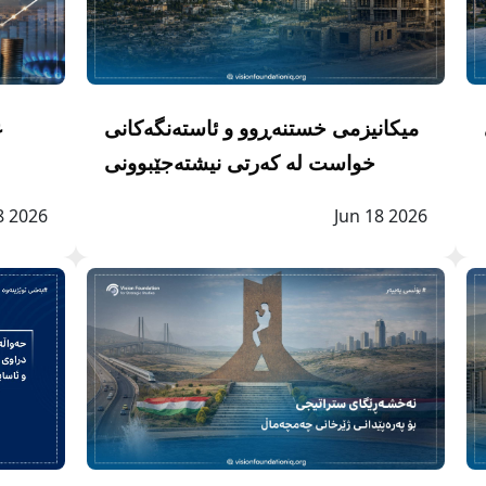
میکانیزمی خستنەڕوو و ئاستەنگەکانی
غ
M)؛
خواست لە کەرتی نیشتەجێبوونی
پارێزگای سلێمانی شیکارییەکی ماکرۆ
ست
8 2026
Jun 18 2026
- ئابووری (٢٠٢٤ - ٢٠٠٤)