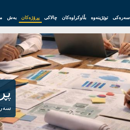
سەرەکی
توێژینەوە
بڵاوکراوەکان
چالاکی
پڕۆژەکان
بەش
مە
پڕ
سەر