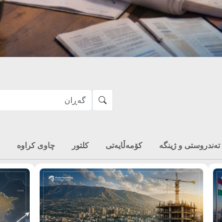
تەندروستی و ژینگە
کۆمەڵایەتی
کلتور
چاوی کراوە