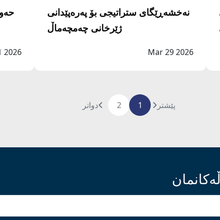
نەخشەڕێگای ستراتیجی بۆ پەرەپێدانی
حەوا
ژێرخانی چەمچەماڵ
1 2026
Mar 29 2026
پێشتر
1
2
دواتر
ەکانمان