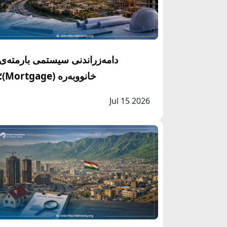
دامه‌زراندنى سيستمى بارمتەی
خانووبەرە (ortgage
نەخشەڕێگایەکی ستراتیجی بۆ
Jul 15 2026
چالاککردنەوەی بازاڕی نیشتەجێبوون و
تمویل