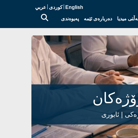
|
|
English
کوردی
عربي
ڵتی میدیا
دەربارەی ئێمە
پەیوەندی
ۆژەکان
ەکی
| ئابوری