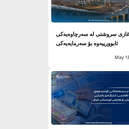
ازی سروشتی لە سەرچاوەیەكى
ئابوورییەوە بۆ سەرمايەیەکی
راتیجی: ئاسۆی داهاتووى کەرتی
May 1
غازی هه رێمى كوردستان