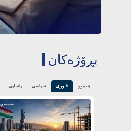
پڕۆژەکان
هەموو
ئابوری
سیاسی
یاسایی