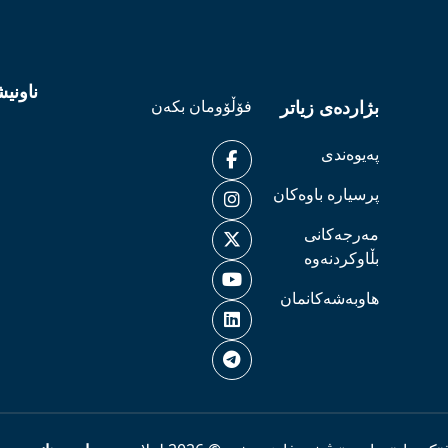
ناونی
بژاردەی زیاتر
فۆڵۆومان بکەن
پەیوەندی
پرسیارە باوەکان
مەرجەکانی
بڵاوکردنەوە
هاوبەشەکانمان