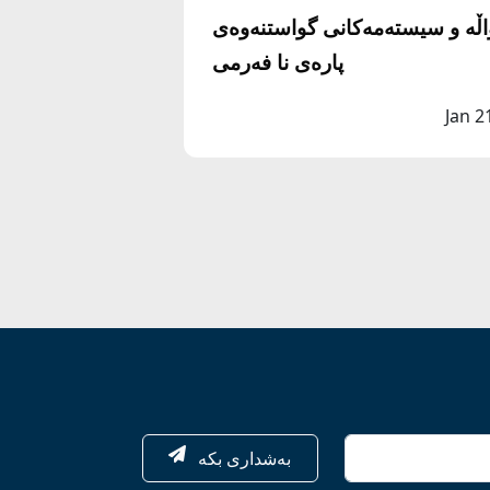
ڵە و سیستەمەکانی گواستنەوەی
پارەی نا فەرمی
Jan 2
بەشداری بکە