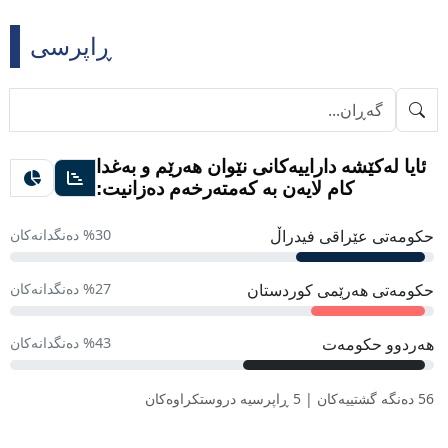
ڕاپرسی
ئایا لەکێشە داراییەکانی نێوان هەرێم و بەغدا
کام لایەن بە کەمتەرخەم دەزانیت:
حکومەتی عێراقی فیدراڵ
%30 دەنگدانەکان
حکومەتی هەرێمی کوردستان
%27 دەنگدانەکان
هەردوو حکومەت
%43 دەنگدانەکان
56 دەنگە گشتییەکان | 5 ڕاپرسیە دروستکراوەکان