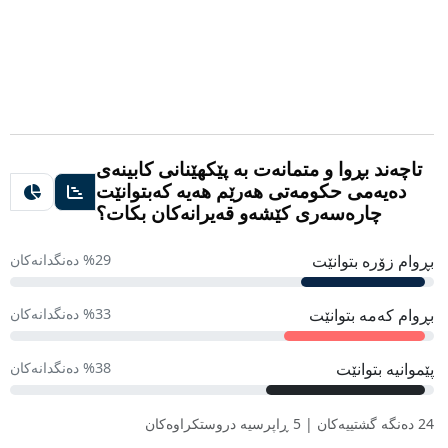
تاچەند بڕوا و متمانەت بە پێکهێنانی کابینەی
دەیەمی حکومەتی هەرێم هەیە کەبتوانێت
چارەسەری کێشەو قەیرانەکان بکات؟
بڕوام زۆرە بتوانێت
%29 دەنگدانەکان
بڕوام کەمە بتوانێت
%33 دەنگدانەکان
پێموانیە بتوانێت
%38 دەنگدانەکان
24 دەنگە گشتییەکان | 5 ڕاپرسیە دروستکراوەکان