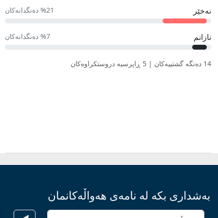
نەخێر
%21 دەنگدانەکان
نازانم
%7 دەنگدانەکان
14 دەنگە گشتییەکان | 5 ڕاپرسیە دروستکراوەکان
بەشداری بکە لە نامەی هەواڵەکانمان