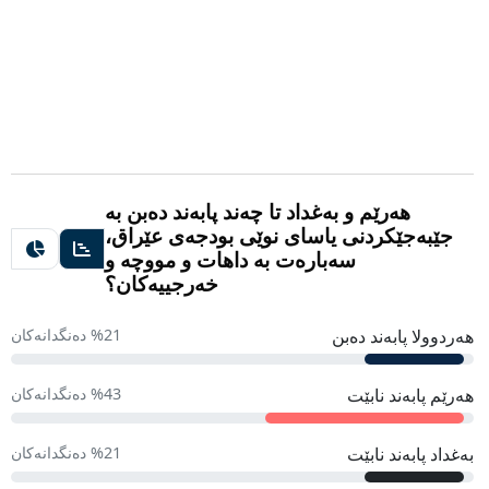
هەرێم و بەغداد تا چەند پابەند دەبن بە
جێبەجێکردنی یاسای نوێی بودجەی عێراق،
سەبارەت بە داهات و مووچە و
خەرجییەکان؟
هەردوولا پابەند دەبن
%21 دەنگدانەکان
هەرێم پابەند نابێت
%43 دەنگدانەکان
بەغداد پابەند نابێت
%21 دەنگدانەکان