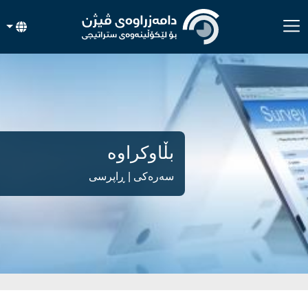
بڵاوکراوە
سەرەکی
| ڕاپرسی