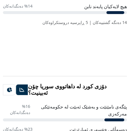
هیچ لایەکیان پابەند نابن
%14 دەنگدانەکان
14 دەنگە گشتییەکان | 5 ڕاپرسیە دروستکراوەکان
دۆزی کورد لە داهاتووی سوریا چۆن
ئەبینیت؟
پێگەی نامێنێت و بەشێک ئەبێت لە حکومەتێکی
%16
دەنگدانەکان
مەرکەزی
دەسەڵاتی خۆسەری ئەپارێزێت
%23 دەنگدانەکان