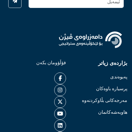
بژاردەی زیاتر
فۆڵۆومان بکەن
پەیوەندی
پرسیارە باوەکان
مەرجەکانی بڵاوکردنەوە
هاوبەشەکانمان