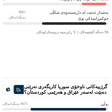
بەشدار ئەبێت لە داڕشتنەوەی شکڵی
%61
دەنگدانەکان
حوکمڕانییەکی نوێ
56 دەنگە گشتییەکان | 5 ڕاپرسیە دروستکراوەکان
گرژییەکانی ناوخۆی سوریا کاریگەری نەرێنی
دەبێت لەسەر عێراق و هەرێمی کوردستان؟
بەڵێ
%71 دەنگدانەکان