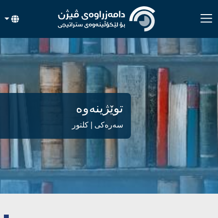
توێژینەوە
سەرەکی
| کلتور