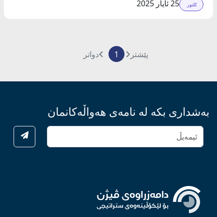
25 ئایار 2025
کلتور
پێشتر
1
دواتر
بەشداری بکە لە نامەی هەواڵەکانمان