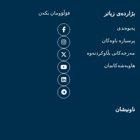
بژاردەی زیاتر
فۆڵۆومان بکەن
پەیوەندی
پرسیارە باوەکان
مەرجەکانی بڵاوکردنەوە
هاوبەشەکانمان
ناونیشان