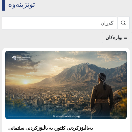
توێژینەوە
بوارەکان
بەباڵیۆزکردنی کلتور، بە باڵیۆزکردنی سلێمانی