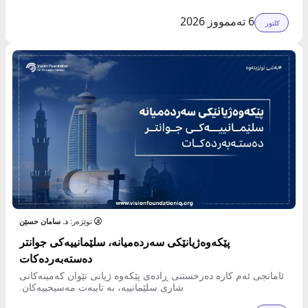
6 تەممووز 2026
کلتور
توێژەر:
د. سامان حسێن
پێکەوەژیانێکی سەردەمیانە، سلێمانییەکی جوانتر
دەستەبەردەکات
ئامانجی ئەم کارە دەرخستنی ڕادەی پێکەوە ژیانی نێوان کەمینەکانی
شاری سلێمانییە، بە تایبەت مەسیحییەکان.