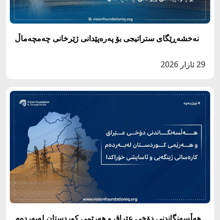
نەخشەڕێگای ستراتیجی بۆ پەرەپێدانی ژێرخانی چەمچەماڵ
29 ئازار 2026
هەڵسەنگاندنی دۆخی عێراق و هەرێمی کوردستان لەبەردەم