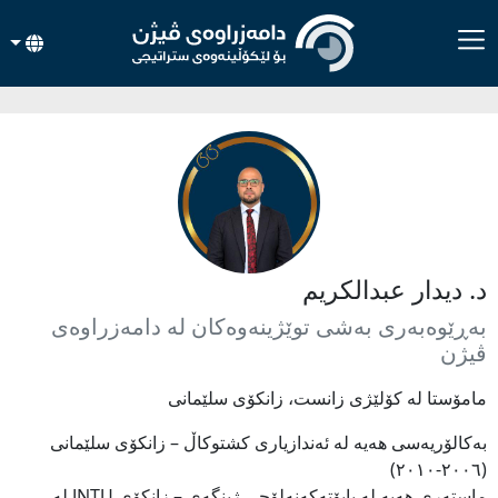
د. دیدار عبدالکریم
بەڕێوەبەری بەشی توێژینەوەکان لە دامەزراوەی
ڤیژن
مامۆستا لە کۆلێژی زانست، زانکۆی سلێمانی
بەکالۆریەسی هەیە لە ئەندازیاری کشتوکاڵ – زانکۆی سلێمانی
(٢٠٠٦-٢٠١٠)
ماستەری هەیە لە بایۆتەکەنەلۆجی ژینگەی – زانکۆی JNTU لە