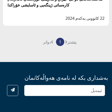
کارەساتی ژینگەیی و ئاسایشی خۆراکدا
22 کانوونی یەکەم 2024
پێشتر
1
دواتر
بەشداری بکە لە نامەی هەواڵەکانمان