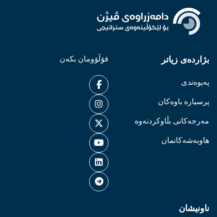
بژاردەی زیاتر
فۆڵۆومان بکەن
پەیوەندی
پرسیارە باوەکان
مەرجەکانی بڵاوکردنەوە
هاوبەشەکانمان
ناونیشان