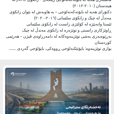
هیندستان (٢٠١٠-٢٠١٢)
دکتۆرای هەیە لە بایۆتەکەنەلۆجی – بە هاوبەش لە نێوان زانکۆی
مەندڵ لە چیک و زانکۆی سلێمانی (٢٠١٦-٢٠٢٠)
ئێستا وانەبێژە لە کۆلێژی زانست لە زانکۆی سلێمانی
ڕاوێژکاری زانستی و توێژەرە لە زانکۆی مەندڵ لە چیک
بەڕێوەبەری بەشی توێژینەوەکانە لە دامەزراوەی ڤیژن – هەرێمی
کوردستان
بواری توێژینەوە: بایۆتێکنەلۆجی ڕووەکی، بایۆلۆجی گەردی .......