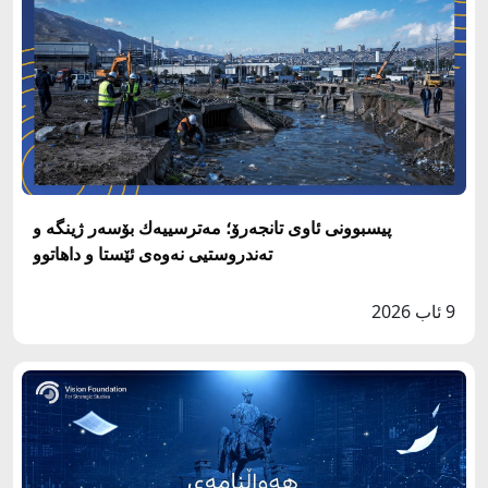
پيسبوونى ئاوى تانجه‌رۆ؛ مه‌ترسييه‌ك بۆسه‌ر ژينگه‌ و
ته‌ندروستيى نه‌وه‌ى ئێستا و داهاتوو
9 ئاب 2026