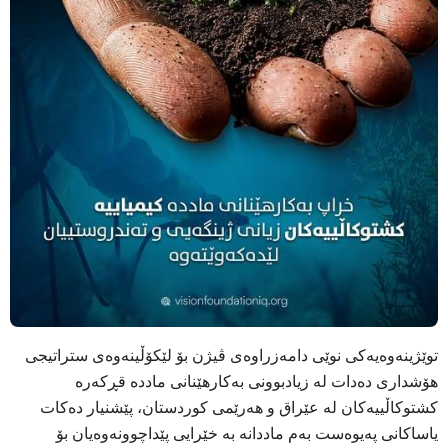
توێژینەوەیەکی نوێی دامەزراوەی ڤیژن بۆ لێكۆڵينه‌وه‌ى ستراتيجى
هۆشداری دەدات لە زیادبوونی بەکارهێنانی ماددە قڕکەرە
کشتوکاڵییەکان لە عێراق و هەرێمی کوردستان، پێشنیار دەکات
یاساکانی پەیوەست بەم ماددانە بە خێرایی پێداچوونەوەیان بۆ