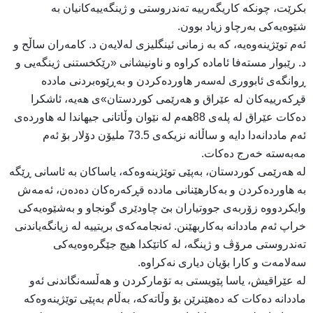
بکرێت، چونکە کاریگەرییە تەندروستی و ژینگەییەکانیان بە
شێوەیەکی بەرچاو زیاد بوون.
ئەم توێژینەوەیە، کە بە زمانی ئینگلیزی لەلایەن د. کامەران ساڵح و
د. رێبوار مستەفا ئامادە کراوە و ناونیشانی «رێکخستنی ژینگەیی و
ڕوانگەی ئابووری لەسەر هاوردەکردن و بەڕێوەبردنی ماددە
قڕکەرییەکان لە عێراق و هەرێمی کوردستان»ی هەیە، ئاشکرا
دەکات عێراق لە پلەی 88هەم لە نێوان وڵاتانی جیهاندا لە هاوردەی
ئەم ماددانەدا دایە و ساڵانە نزیکەی 73.5 ملیۆن دۆلار بۆ ئەم
مەبەستە خەرج دەکات.
لە هەرێمی کوردستان، بەپێی توێژینەوەکە، یاساکان بە ئاسانی ڕێگە
بە هاوردەکردن و بەکارهێنانی ماددە قڕکەرەکان دەدەن، ئەمەش
وايکردووە زۆربەی جووتیاران بێ چاودێری گونجاو و به‌شێوه‌يه‌كى
خراپ ئەم ماددانە بەکاربهێنن. ئەنجامەکەی بریتییە لە زیانگەیاندنی
تەندروستی مرۆڤ و ژینگە، لە کاتێکدا هیچ جێگرەوەیەکی
سەلامەت و کارا بۆیان دیاری نەکراوە.
لە عێراقیش، یاسا پێویستی بە تۆمارکردن و هەڵسەنگاندنی ئەو
ماددانە دەکات کە دەهێنرێن بۆ وڵاتەکە، بەڵام بەپێی توێژینەوەکە