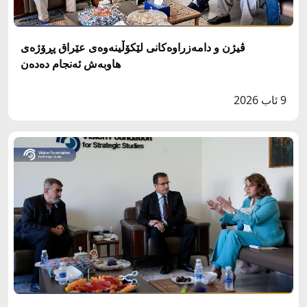
ڤیژن و دامەزراوەکانی لێکۆڵینەوەی عێراق پڕۆژەی
هاوبەش ئەنجام دەدەن
9 ئاب 2026