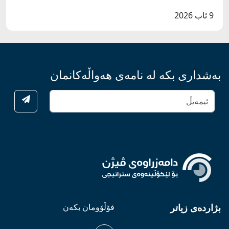
9 ئاب 2026
بەشداری بکە لە نامەی هەواڵەکانمان
بژاردەی زیاتر
فۆڵۆومان بکەن