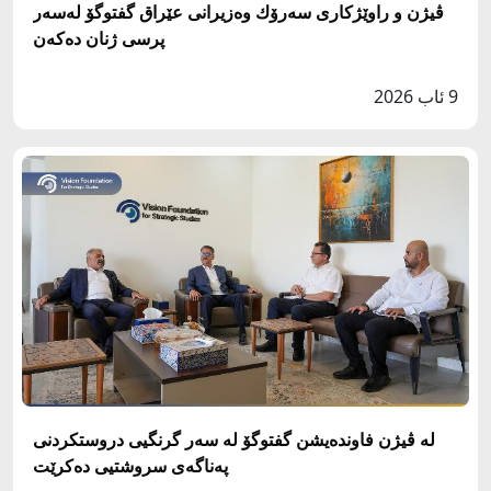
ڤيژن و راوێژكارى سه‌رۆك وه‌زيرانى عێراق گفتوگۆ له‌سەر
پرسى ژنان دەکەن
9 ئاب 2026
له‌ ڤيژن فاونده‌يشن گفتوگۆ لە سەر گرنگيى دروستكردنى
په‌ناگه‌ى سروشتيى دەکرێت