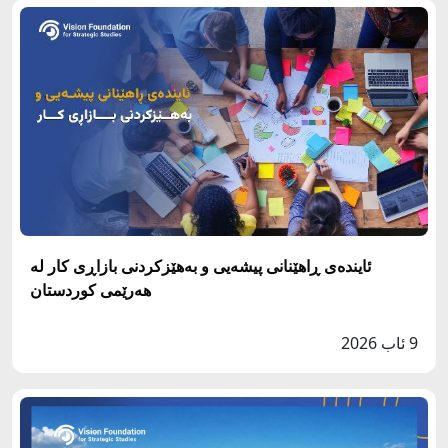
ئایندەی ڕاهێنانی پیشەیی و بەهێزکردنی بازاڕی کار لە
هەرێمی کوردستان
9 ئاب 2026