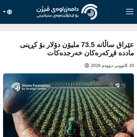
عێراق ساڵانه‌ 73.5 مليۆن دۆلار بۆ كڕينى
مادده‌ قڕكه‌ره‌كان خه‌رجده‌كات
20 کانوونی دووەم 2026