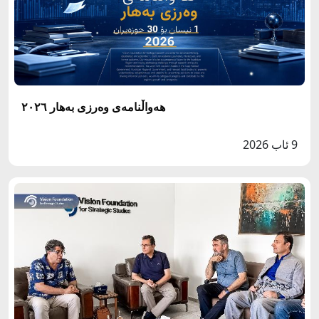
هەواڵنامەی وەرزی بەهار ٢٠٢٦
9 ئاب 2026