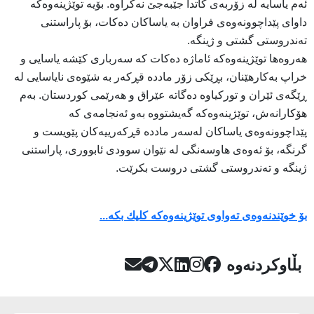
ئەم یاسایە لە زۆربەی کاتدا جێبەجێ نەکراوە. بۆیە توێژینەوەکە
داوای پێداچوونەوەی فراوان بە یاساکان دەکات، بۆ پاراستنی
تەندروستی گشتی و ژینگە.
هەروەها توێژینەوەکە ئاماژە دەکات کە سەرباری کێشە یاسایی و
خراپ بەکارهێنان، بڕێکی زۆر ماددە قڕکەر بە شێوەی نایاسایی لە
ڕێگەی ئێران و تورکیاوە دەگاتە عێراق و هەرێمی کوردستان. بەم
هۆکارانەش، توێژینەوەکە گەیشتووە بەو ئەنجامەی کە
پێداچوونەوەی یاساکان لەسەر ماددە قڕکەرییەکان پێویست و
گرنگە، بۆ ئەوەی هاوسەنگی لە نێوان سوودی ئابووری، پاراستنی
ژینگە و تەندروستی گشتی دروست بکرێت.
بۆ خوێندنه‌وه‌ى ته‌واوى توێژينه‌وه‌كه‌ كليك بكه‌...
بڵاوکردنەوە