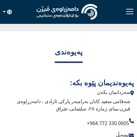
پەیوەندی
پەیوەندیمان پێوە بکە:
سەردانمان بکەن
شەقامی سعید کابان بەرامبەر پارکی ئازادی ، دامەزراوەی
ڤیژن،بینای ژمارە ٢٨، سلێمانی،عێراق
+964 772 330 0005
ئیمەیڵ