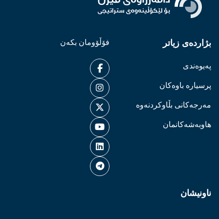
بژاردەی زیاتر
فۆڵۆومان بکەن
پەیوەندی
پرسیارە باوەکان
مەرجەکانی بڵاوکردنەوە
هاوبەشەکانمان
ناونیشان