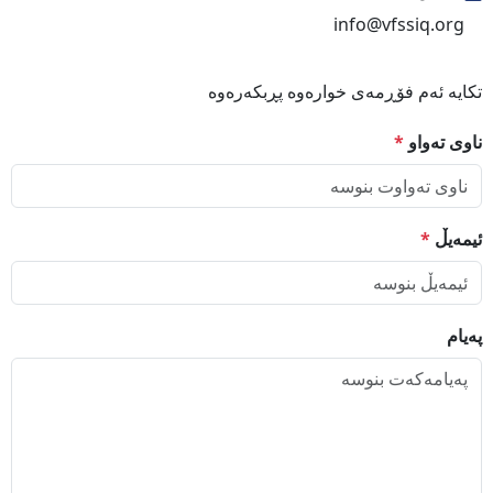
info@vfssiq.org
تکایە ئەم فۆڕمەی خوارەوە پڕبکەرەوە
ناوی تەواو
*
ئیمەیڵ
*
پەیام