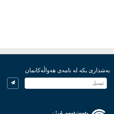
بەشداری بکە لە نامەی هەواڵەکانمان