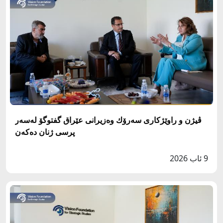
ڤيژن و راوێژكارى سه‌رۆك وه‌زيرانى عێراق گفتوگۆ له‌سەر
پرسى ژنان دەکەن
9 ئاب 2026