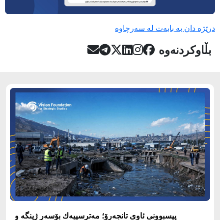
درێژە دان بە بابەت لە سەرچاوە
بڵاوکردنەوە
پيسبوونى ئاوى تانجه‌رۆ؛ مه‌ترسييه‌ك بۆسه‌ر ژينگه‌ و