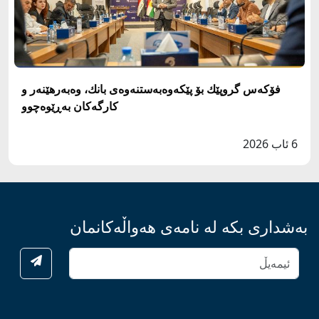
فۆكه‌س گروپێك بۆ پێكه‌وه‌به‌ستنه‌وه‌ى بانك، وه‌به‌رهێنه‌ر و
كارگه‌كان به‌ڕێوه‌چوو
6 ئاب 2026
بەشداری بکە لە نامەی هەواڵەکانمان