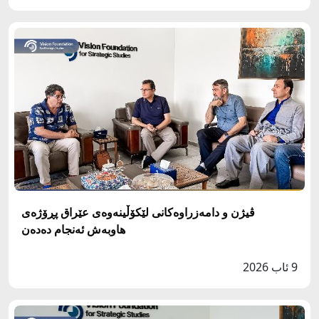
ڤیژن و دامەزراوەکانی لێکۆڵینەوەی عێراق پڕۆژەی
هاوبەش ئەنجام دەدەن
9 ئاب 2026