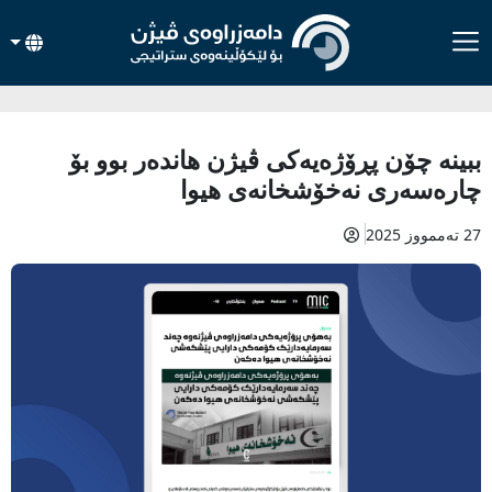
ببینە چۆن پڕۆژەیەکی ڤیژن هاندەر بوو بۆ
چارەسەری نەخۆشخانەی هیوا
27 تەممووز 2025