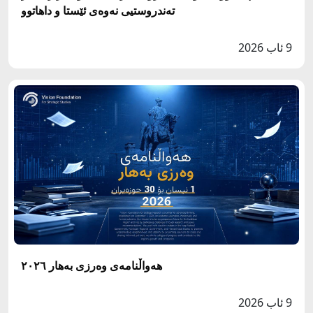
ته‌ندروستيى نه‌وه‌ى ئێستا و داهاتوو
9 ئاب 2026
هەواڵنامەی وەرزی بەهار ٢٠٢٦
9 ئاب 2026