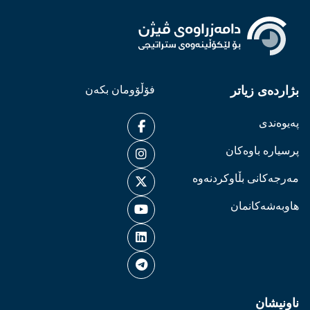
بژاردەی زیاتر
فۆڵۆومان بکەن
پەیوەندی
پرسیارە باوەکان
مەرجەکانی بڵاوکردنەوە
هاوبەشەکانمان
ناونیشان