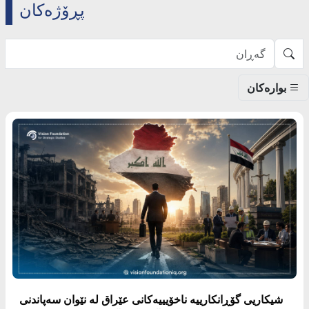
پڕۆژەکان
بوارەکان
شیکاریی گۆڕانکارییە ناخۆیییەکانی عێراق لە نێوان سەپاندنی