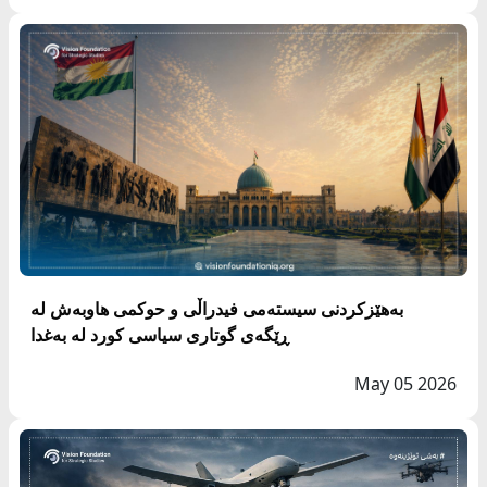
بەهێزکردنی سیستەمی فیدراڵی و حوکمی هاوبەش لە
ڕێگەی گوتاری سیاسی کورد لە بەغدا
May 05 2026