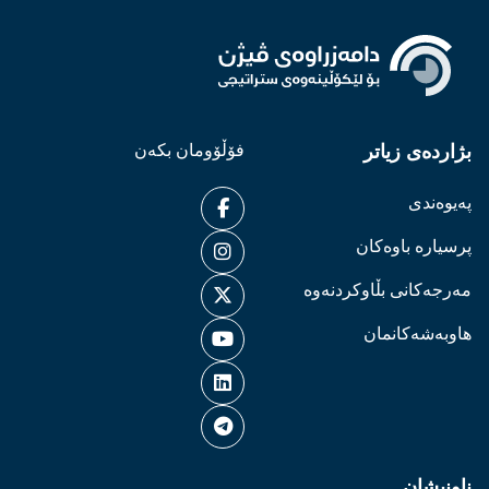
بژاردەی زیاتر
فۆڵۆومان بکەن
پەیوەندی
پرسیارە باوەکان
مەرجەکانی بڵاوکردنەوە
هاوبەشەکانمان
ناونیشان