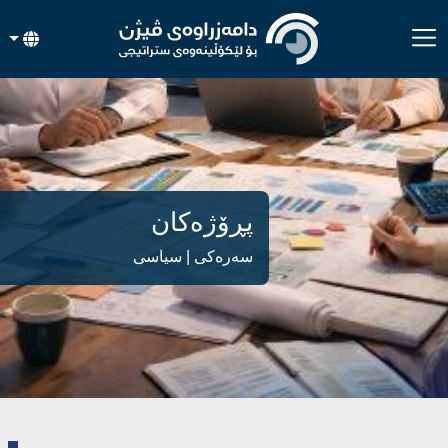
پڕۆژەکان
سەرەکی
| سیاسی