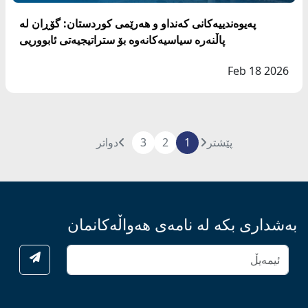
په‌یوه‌ندییه‌كانی كه‌نداو و هه‌رێمی كوردستان: گۆڕان له‌
پاڵنه‌ره‌ سیاسیه‌كانه‌وه‌ بۆ ستراتیجیه‌تی ئابووریی
Feb 18 2026
پێشتر
1
2
3
دواتر
بەشداری بکە لە نامەی هەواڵەکانمان