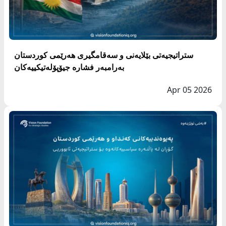
ستراتیجیەتی بێلایەنی و سەقامگیری هەرێمی کوردستان
بەرامبەر فشارە جیۆپۆلەتیکییەکان
Apr 05 2026