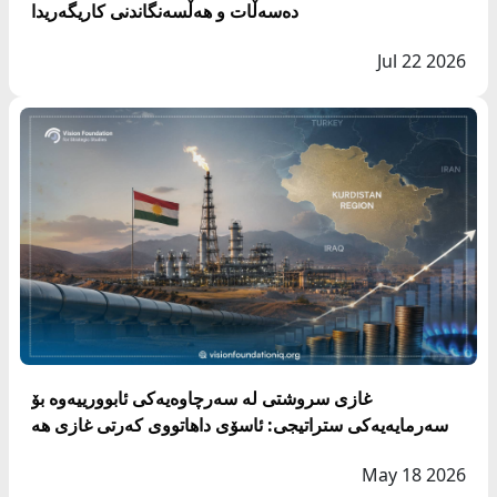
دەسەڵات و هەڵسەنگاندنی کاریگەریدا
Jul 22 2026
غازی سروشتی لە سەرچاوەیەكى ئابوورییەوە بۆ
سەرمايەیەکی ستراتیجی: ئاسۆی داهاتووى کەرتی غازی هه
رێمى كوردستان
May 18 2026