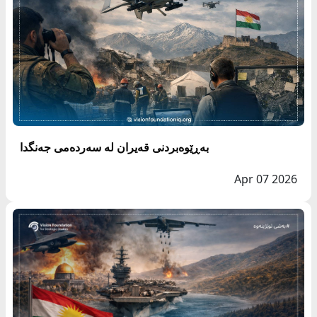
بەڕێوەبردنی قەیران لە سەردەمی جەنگدا
Apr 07 2026