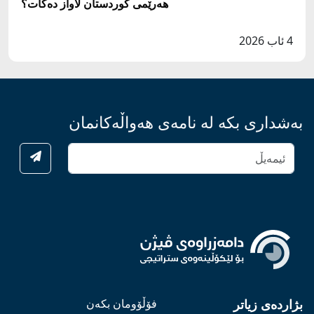
هەرێمی کوردستان لاواز دەکات؟
4 ئاب 2026
بەشداری بکە لە نامەی هەواڵەکانمان
بژاردەی زیاتر
فۆڵۆومان بکەن