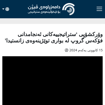
وۆرکشۆپی ‘ستراتیجییەکانی ئەنجامدانی
فۆکەس گروپ لە بواری توێژینەوەی زانستیدا’
15 کانوونی یەکەم 2024