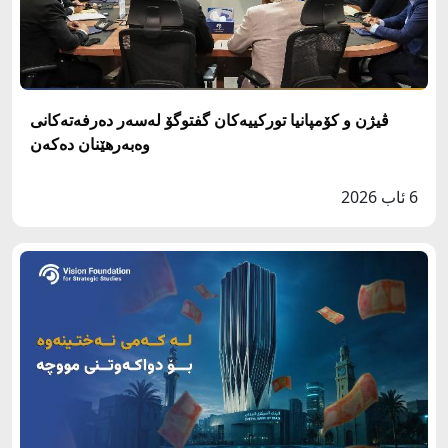
ڤیژن و کۆمپانیا تورکییەکان گفتوگۆ لەسەر دەرفەتەکانی
وەبەرهێنان دەکەن
6 ئاب 2026