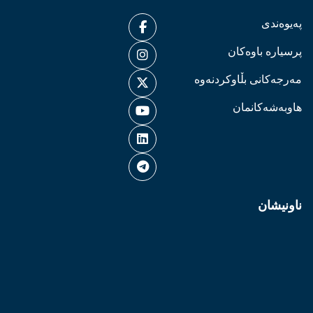
پەیوەندی
پرسیارە باوەکان
مەرجەکانی بڵاوکردنەوە
هاوبەشەکانمان
ناونیشان