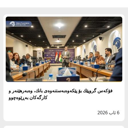
فۆكه‌س گروپێك بۆ پێكه‌وه‌به‌ستنه‌وه‌ى بانك، وه‌به‌رهێنه‌ر و
كارگه‌كان به‌ڕێوه‌چوو
6 ئاب 2026