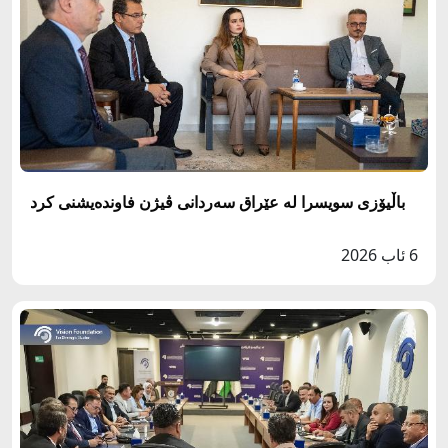
باڵيۆزى سويسرا له‌ عێراق سه‌ردانى ڤيژن فاونده‌يشنى كرد
6 ئاب 2026