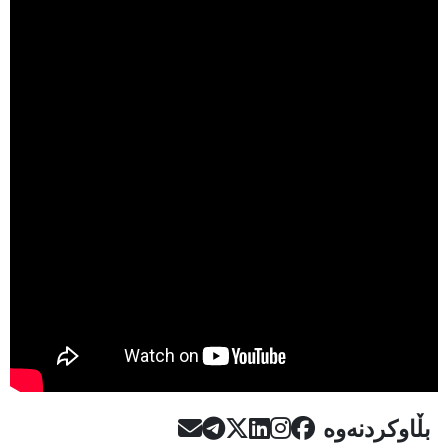
بڵاوکردنەوە