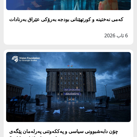
کەمی نەختینە و کورتهێنانی بودجە بەرۆکی عێراق بەرنادات
6 ئاب 2026
چۆن دابەشبوونی سیاسی و پەککەوتنی پەرلەمان پێگەی