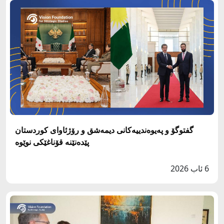
گفتوگۆ و پەیوەندییەکانی دیمەشق و رۆژئاوای کوردستان
پێدەنێنە قۆناغێکی نوێوە
6 ئاب 2026