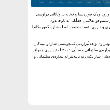
وروپا وەک فەڕەنسا و تەنانەت وڵاتانی دراوسێ
استەوخۆ لەلایەن خەڵکی ئە ناوچانەوە
 و دارایی، ئەم ئەنجومەنانە لە شارە گەورەکاندا
١٩٩٣ لەلایەن پەرلەمانی کوردستانەوە دەرچوێنراوە بۆ هەڵبژاردنی ئەنجومەنی شارەوانییەکان
کە لەڕووی کارگێڕییەوە ئەم ئەنجومەنانە بەستراونەتەوە بە وەزارەتی شارەوانی و گەشتوگوزارەوە[١]. لەساڵی ٢٠٠٠ لە ئیدارەی سلێمانی و ساڵی ٢٠٠١ لە ئیدارەی هەولێر
شی شار بکەن بە تایبەتتر لە ئیدارەی سلێمانی و