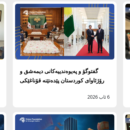
گفتوگۆ و پەیوەندییەکانی دیمەشق و
رۆژئاوای کوردستان پێدەنێنە قۆناغێکی
نوێوە
6 ئاب 2026