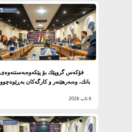
فۆكه‌س گروپێك بۆ پێكه‌وه‌به‌ستنه‌وه‌ى
بانك، وه‌به‌رهێنه‌ر و كارگه‌كان به‌ڕێوه‌چوو
6 ئاب 2026