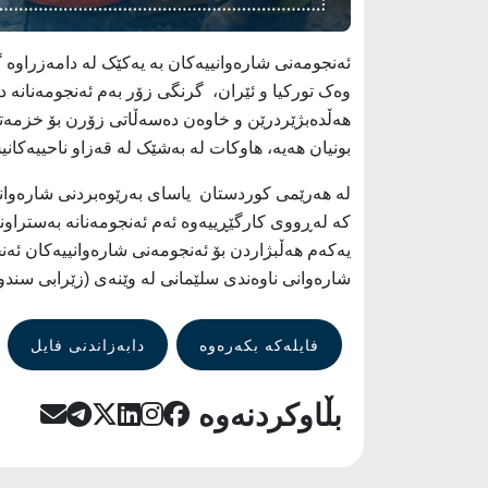
ئەنجومەنی شارەوانییەکان بە یەکێک لە دامەزراوە 
وەک تورکیا و ئێران، گرنگی زۆر بەم ئەنجومەنانە 
هەڵدەبژێردرێن و خاوەن دەسەڵاتی زۆرن بۆ خزمەتی ه
بونیان هەیە، هاوکات لە بەشێک لە قەزاو ناحییەکان
یەکەم هەڵبژاردن بۆ ئەنجومەنی شارەوانییەکان ئەنج
شارەوانی ناوەندی سلێمانی لە وێنەی (زێرابی سند
فایلەکە بکەرەوە
دابەزاندنی فایل
بڵاوکردنەوە