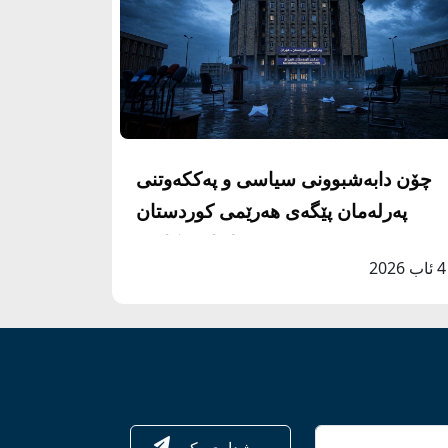
چۆن دابەشبوونی سیاسی و پەککەوتنی
پەرلەمان پێگەی هەرێمی کوردستان
لاواز دەکات؟
4 ئاب 2026
بەشداری بکە