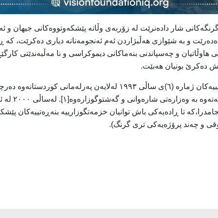
گرنگەکانی شار دادەنرێت لە زۆربەی وڵاتە پێشکەوتووەکانی جیهان و ئە
دەدەرێت و بە شێوازی هەڵبژاردن ئەم ئەنجومەنانە دیاری دەکرێت، کە ڕ
اوڵاتیان و چەسپاندنی بنەماکانی دیموکراسی و نا مەڵبەندێتی کارگێڕی
یش دەکرێ بونیان هەبێت.
لە هەرێمی کوردستان یاسای بەرێوەبردنی شارەوانییەکان ژمارە (٦)ی ساڵی 
امدرا،کە تا ڕادەیەکی باش توانیان خزمەتگوزارییە بنەڕەتییەکان پێشکە
وقی و چەند پرۆژەیەکی تری گرنگ).