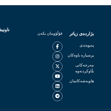
ناونی
بژاردەی زیاتر
فۆڵۆومان بکەن
پەیوەندی
پرسیارە باوەکان
مەرجەکانی
بڵاوکردنەوە
هاوبەشەکانمان