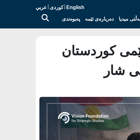
|
|
English
کوردی
عربي
ڵتی میدیا
دەربارەی ئێمە
پەیوەندی
ێمی کوردستان
ی شار