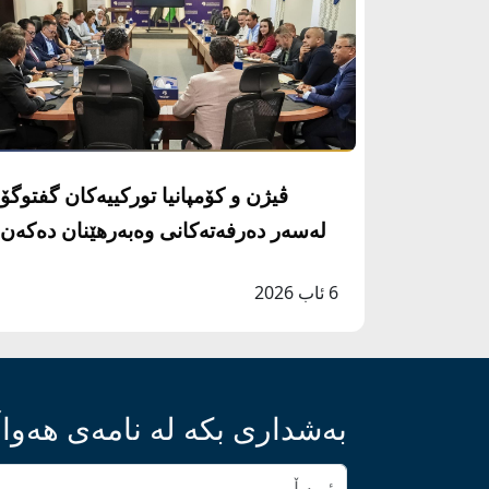
ڤیژن و کۆمپانیا تورکییەکان گفتوگۆ
لەسەر دەرفەتەکانی وەبەرهێنان دەکەن
6 ئاب 2026
بەشداری بکە لە نامەی هەواڵ