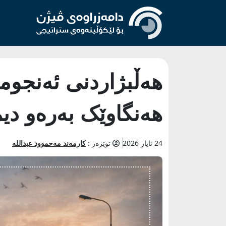
هەڵبژاردنی ئەنجوم
هەنگاوێک بەرەو د
24 ئایار 2026
توێژەر :
کارمەند مەحموود عبداللە