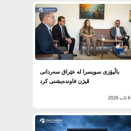
باڵيۆزى سويسرا له‌ عێراق سه‌ردانى
ڤيژن فاونده‌يشنى كرد
6 ئاب 2026