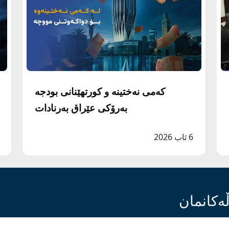
کەمی نەختینە و کورتهێنانی بودجە
بەرۆکی عێراق بەرنادات
6 ئاب 2026
ەکانمان