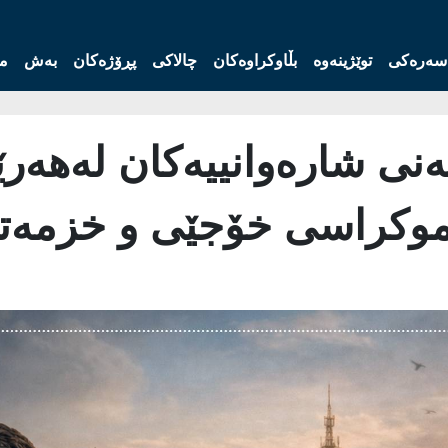
سەرەکی
توێژینەوە
بڵاوکراوەکان
چالاکی
پڕۆژەکان
بەش
مە
ەنی شارەوانییەکان لەهەر
یموکراسی خۆجێی و خزمەت