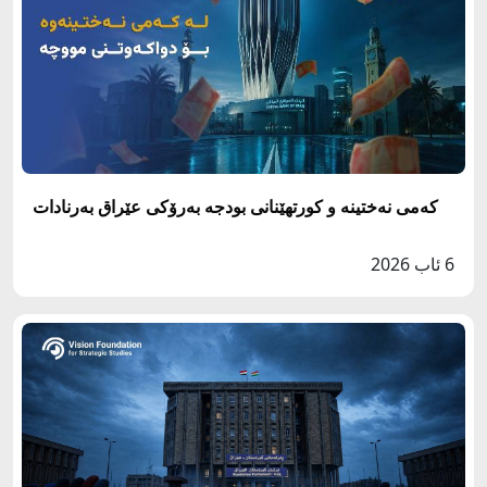
کەمی نەختینە و کورتهێنانی بودجە بەرۆکی عێراق بەرنادات
6 ئاب 2026