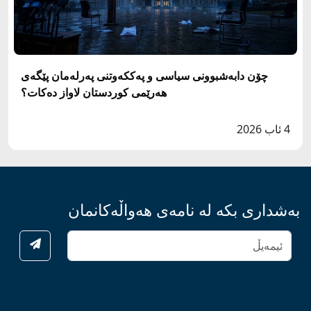
چۆن دابەشبوونی سیاسی و پەککەوتنی پەرلەمان پێگەی
هەرێمی کوردستان لاواز دەکات؟
4 ئاب 2026
بەشداری بکە لە نامەی هەواڵەکانمان