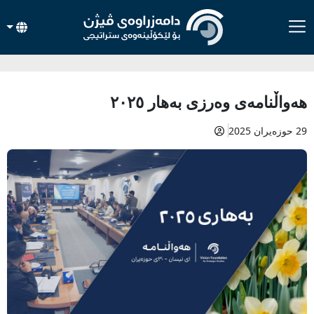
هەواڵنامەی وەرزی بەهار ٢٠٢٥
29 حوزەیران 2025