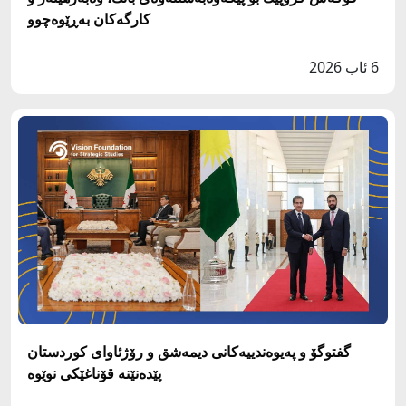
كارگه‌كان به‌ڕێوه‌چوو
6 ئاب 2026
گفتوگۆ و پەیوەندییەکانی دیمەشق و رۆژئاوای کوردستان
پێدەنێنە قۆناغێکی نوێوە