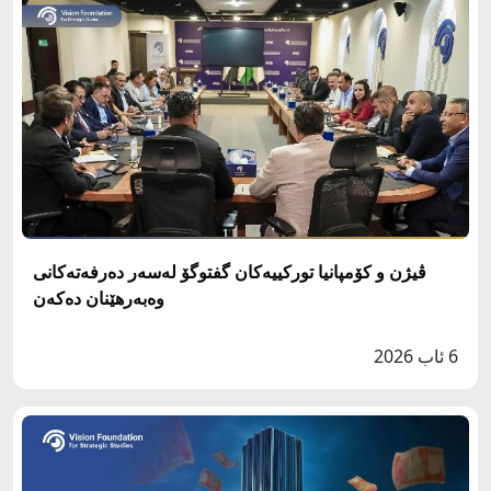
ڤیژن و کۆمپانیا تورکییەکان گفتوگۆ لەسەر دەرفەتەکانی
وەبەرهێنان دەکەن
6 ئاب 2026