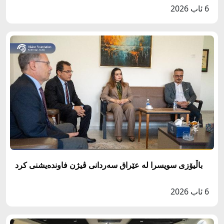
6 ئاب 2026
باڵيۆزى سويسرا له‌ عێراق سه‌ردانى ڤيژن فاونده‌يشنى كرد
6 ئاب 2026