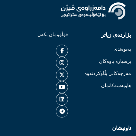
بژاردەی زیاتر
فۆڵۆومان بکەن
پەیوەندی
پرسیارە باوەکان
مەرجەکانی بڵاوکردنەوە
هاوبەشەکانمان
ناونیشان