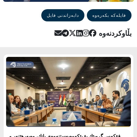
فایلەکە بکەرەوە
دابەزاندنی فایل
بڵاوکردنەوە
فۆكه‌س گروپێك بۆ پێكه‌وه‌به‌ستنه‌وه‌ى بانك، وه‌به‌رهێنه‌ر و